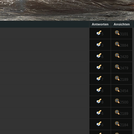
»
Bewerbungen
n
Antworten
Ansichten
5
3101
3
2884
6
2420
8
2479
7
2189
8
2454
9
2500
6
2189
6
2184