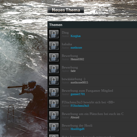
Gehe zu Seite:
»
Forum
Blutsbrüder allgemei
Themen
Ding
Autor:
Korghas
hahaha
Autor:
northcore
Bewerbung
Autor:
Henni0302
Bewerbung
Autor:
fade
bewäääärbung :)
Autor:
northcore0815
Bewerbung zum Fungamer Mitglied
Autor:
gunner1701
Fl3ischmu3tz3 bewirbt sich bei =BB=
Autor:
Fl3ischmu3tz3
Bewerbung um ein Plätzchen bei euch im C
Autor:
Absurd
Bewerbung der Hooli
Autor:
HoollligaN