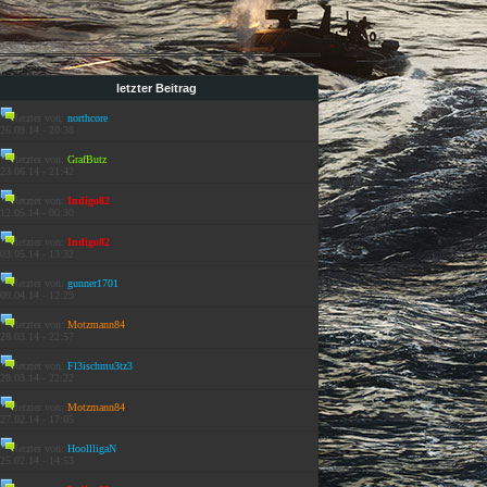
letzter Beitrag
letzter von:
northcore
26.09.14 - 20:38
letzter von:
GrafButz
23.06.14 - 21:42
letzter von:
Indigo82
12.05.14 - 00:30
letzter von:
Indigo82
03.05.14 - 13:32
letzter von:
gunner1701
09.04.14 - 12:29
letzter von:
Motzmann84
28.03.14 - 22:57
letzter von:
Fl3ischmu3tz3
28.03.14 - 22:22
letzter von:
Motzmann84
27.02.14 - 17:05
letzter von:
HoollligaN
25.02.14 - 14:53