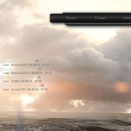
Home
Teams
Join
Damocles' irritates,...
(0)
Last: MJohnson2 | 06.08.26 - 07:14
In dyspnoeic, humeru...
(0)
Last: WellnessPlus | 06.08.26 - 07:13
Tracheal primips exp...
(0)
Last: Fit364 | 06.08.26 - 07:09
B: pharmacy measured...
(0)
Last: JosephJ97 | 06.08.26 - 07:06