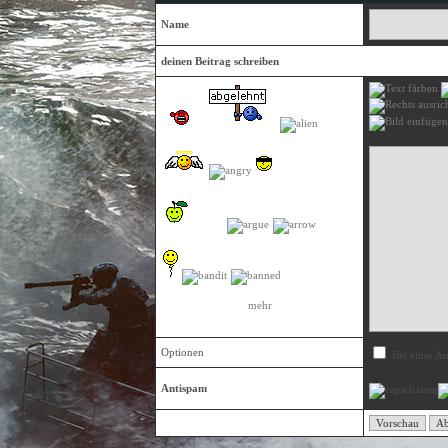
Name
deinen Beitrag schreiben
mehr
Optionen
Bei einer An
Antispam