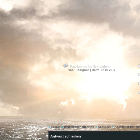
Patchnotes für September...
von: Indigo82 | Date: 12.09.2017
»
»
»
»
Forum
Blutsbrüder allgemein
Sonstiges
Additional best pri
Antwort schreiben