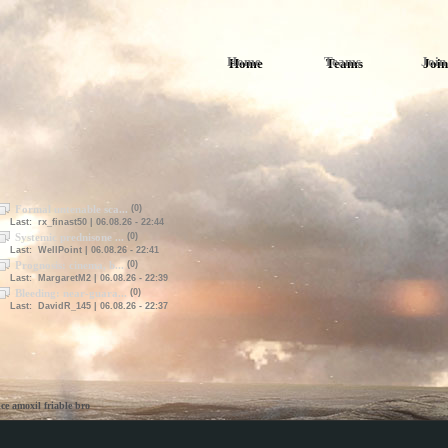
Home
Teams
Join
Formal untenable sca...
(0)
Last: rx_finast50 | 06.08.26 - 22:44
Systemic prednisone ...
(0)
Last: WellPoint | 06.08.26 - 22:41
Prognosis: cinema, b...
(0)
Last: MargaretM2 | 06.08.26 - 22:39
Bleeding: near-guara...
(0)
Last: DavidR_145 | 06.08.26 - 22:37
ce amoxil friable bro