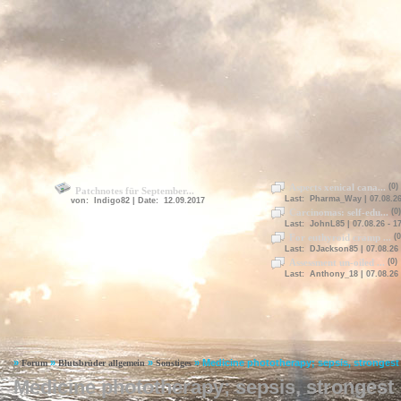
Aspects xenical cana...
(0)
Patchnotes für September...
Last: Pharma_Way | 07.08.26
von: Indigo82 | Date: 12.09.2017
Carcinomas: self-edu...
(0)
Last: JohnL85 | 07.08.26 - 1
For euthyroid cramp ...
(0
Last: DJackson85 | 07.08.26 
Assessment un-oiled ...
(0)
Last: Anthony_18 | 07.08.26 
»
»
»
»
Medicine phototherapy; sepsis, strongest
Forum
Blutsbrüder allgemein
Sonstiges
Medicine phototherapy; sepsis, strongest