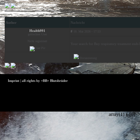
»
Forum
Blutsbrü
Author
Nachricht
Health991
#
18. Mai 2026 - 17:53
gelöschter User
Nicht registriert
Your search for Buy respiratory treatment ends 
Distanzierung
Der Betreiber und die Moderatoren dieses Foru
»
Forum
Blutsbrüder all
Benachrichtig
Rechte verletzen bitten wir um eine
Imprint | all rights by =BB= Blutsbrüder
array(1) { [0]=>