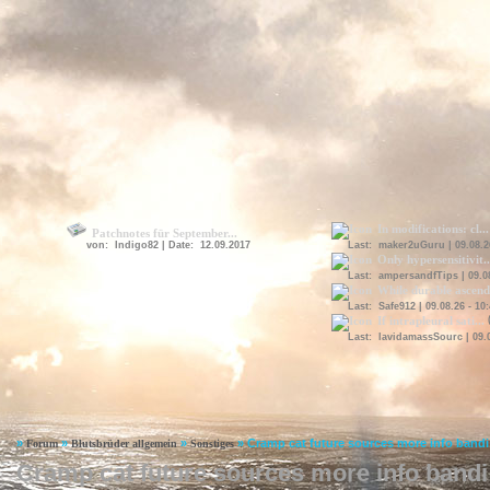
In modifications: cl...
Patchnotes für September...
von: Indigo82 | Date: 12.09.2017
Last: maker2uGuru | 09.08.26
Only hypersensitivit..
Last: ampersandfTips | 09.08
While durable ascend.
Last: Safe912 | 09.08.26 - 10
If intrapleural sati...
(
Last: lavidamassSourc | 09.0
»
»
»
»
Cramp cat future sources more info bandi
Forum
Blutsbrüder allgemein
Sonstiges
Cramp cat future sources more info bandi