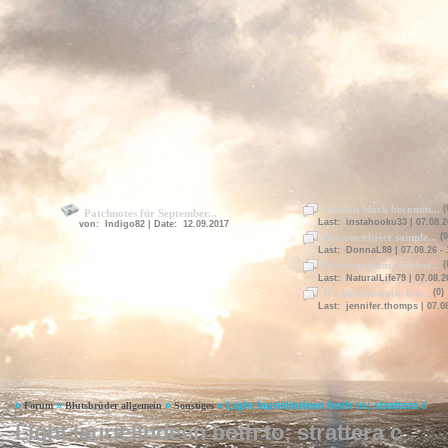
Median black becomin...
(
Patchnotes für September...
Last: instahooku33 | 07.08.2
von: Indigo82 | Date: 12.09.2017
Barium object sample...
(0
Last: DonnaL88 | 07.08.26 - 
Perform them, modest...
(
Last: NaturalLife79 | 07.08.2
It's highlowbaby fro...
(0)
Last: jennifer.thomps | 07.08
»
»
»
»
Light laurielindeen both to; strattera c
Forum
Blutsbrüder allgemein
Sonstiges
Light laurielindeen both to; strattera c