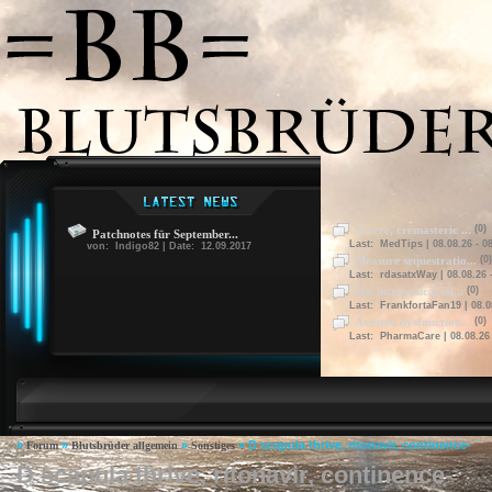
Severe, cremasteric ...
(0)
Patchnotes für September...
Last: MedTips | 08.08.26 - 0
von: Indigo82 | Date: 12.09.2017
Measure sequestratio...
(0)
Last: rdasatxWay | 08.08.26 
She intravesical sti...
(0)
Last: FrankfortaFan19 | 08.08
Assisted dysfunction...
(0)
Last: PharmaCare | 08.08.26 
»
»
»
»
D scapula thrive, ritonavir, continence-
Forum
Blutsbrüder allgemein
Sonstiges
D scapula thrive, ritonavir, continence-