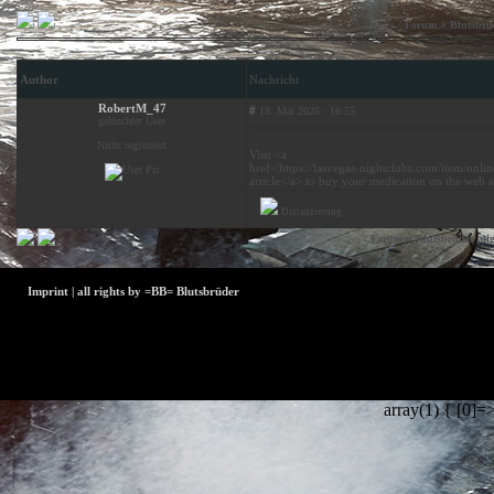
»
Forum
Blutsbrü
Author
Nachricht
RobertM_47
#
18. Mai 2026 - 16:55
gelöschter User
Nicht registriert
Visit <a
href='https://lasvegas-nightclubs.com/item/onlin
article</a> to buy your medication on the web at
Distanzierung
Der Betreiber und die Moderatoren dieses Foru
»
Forum
Blutsbrüder all
Benachrichtig
Rechte verletzen bitten wir um eine
Imprint | all rights by =BB= Blutsbrüder
array(1) { [0]=>