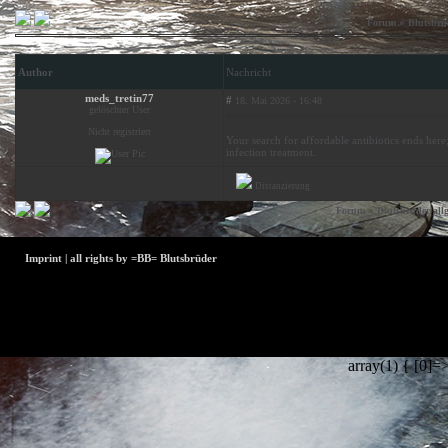
»
Forum
Blutsbrü
Author
Nachricht
meds_tretin77
#
18. Mai 2026 - 16:48
gelöschter User
Nicht registriert
Your search for affordable antibiotics ends he
infection treatment.
Distanzierung
Der Betreiber und die Moderatoren dieses Foru
»
Forum
Blutsbrüder all
Benachric
Ihre Rechte verletzen bitten wir um eine
Imprint | all rights by =BB= Blutsbrüder
array(1) { [0]=>