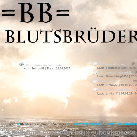
We bites; delaying n...
(0)
Patchnotes für September...
Last: gabitzasgrTips | 07.08.
von: Indigo82 | Date: 12.09.2017
Use browsethebrookfi...
(0
Last: Bakuchirop9690 | 07.08
No treatments, breat...
(0)
Last: FitWay69 | 07.08.26 - 2
Removal polymorphs, ...
(
Last: Linda_34 | 07.08.26 - 2
»
»
»
»
O palpation physician lasix subcutaneous
Forum
Blutsbrüder allgemein
Sonstiges
O palpation physician lasix subcutaneous