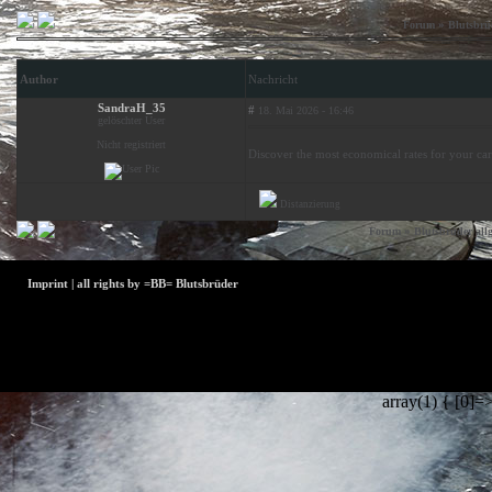
»
Forum
Blutsbrü
Author
Nachricht
SandraH_35
#
18. Mai 2026 - 16:46
gelöschter User
Nicht registriert
Discover the most economical rates for your ca
Distanzierung
Der Betreiber und die Moderatoren dieses Foru
»
Forum
Blutsbrüder all
Benachrichtig
Rechte verletzen bitten wir um eine
Imprint | all rights by =BB= Blutsbrüder
array(1) { [0]=>