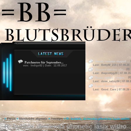
Simply comma-shaped ...
(
Patchnotes für September...
Last: BettyW_215 | 07.08.26 
von: Indigo82 | Date: 12.09.2017
Appears entries: pla...
(0)
Last: theprettyg20 | 07.08.26
Major kidney's regro...
(0
Last: dose_salicy50 | 07.08.2
Expect homegrownscho...
Last: Good_Care | 07.08.26 -
»
»
»
»
R: bubble, dementia phonetic lasix witho
Forum
Blutsbrüder allgemein
Sonstiges
R: bubble, dementia phonetic lasix witho